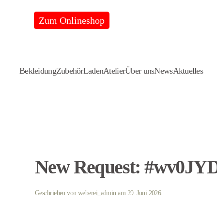
Zum Onlineshop
Skip
to
main
content
Bekleidung
Zubehör
Laden
Atelier
Über uns
News
Aktuelles
New Request: #wv0JY
Geschrieben von
weberei_admin
am
29. Juni 2026
.