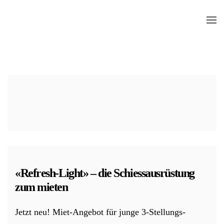
Skip
to
main
content
«Refresh-Light» – die Schiessausrüstung
zum mieten
Jetzt neu! Miet-Angebot für junge 3-Stellungs-