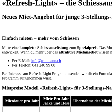
«Refresh-Light» – die Schiessa
Neues Miet-Angebot für junge 3-Stellungs
Einfach mieten – mehr vom Schiessen
Miete eine
komplette Schiessausrüstung
zum
Spezialpreis
. Das Mo
entwickelt. Wenn du mehr über das
attraktive Mietangebot
wissen m
Per E-Mail:
hc.nnamtturt@ofni
Per Telefon: 041 240 99 08
Bei Interesse am Refresh-Light Programm senden wir dir ein Formula
Programm aufgenommen wirst.
Mietpreise Modell «Refresh-Light» für 3-Stellungs-
Miete Pro Jahr
Mietdauer pro Jahr
Übernahme der Mietkl
Jacke und Hose