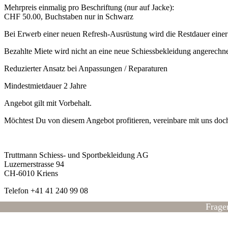
Mehrpreis einmalig pro Beschriftung (nur auf Jacke):
CHF 50.00, Buchstaben nur in Schwarz
Bei Erwerb einer neuen Refresh-Ausrüstung wird die Restdauer einer 
Bezahlte Miete wird nicht an eine neue Schiessbekleidung angerechne
Reduzierter Ansatz bei Anpassungen / Reparaturen
Mindestmietdauer 2 Jahre
Angebot gilt mit Vorbehalt.
Möchtest Du von diesem Angebot profitieren, vereinbare mit uns doc
Truttmann Schiess- und Sportbekleidung AG
Luzernerstrasse 94
CH-6010 Kriens
Telefon +41 41 240 99 08
Frage
hc.nnamtturt@ofni
www.truttmann.ch