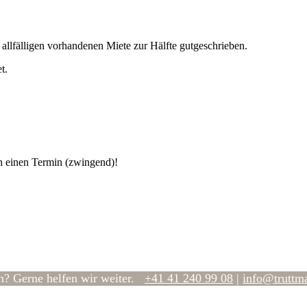
allfälligen vorhandenen Miete zur Hälfte gutgeschrieben.
t.
h einen Termin (zwingend)!
n? Gerne helfen wir weiter.
+41 41 240 99 08
|
hc.nnamttur