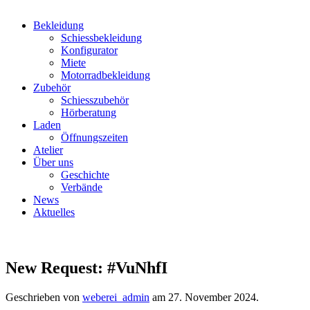
Bekleidung
Schiessbekleidung
Konfigurator
Miete
Motorradbekleidung
Zubehör
Schiesszubehör
Hörberatung
Laden
Öffnungszeiten
Atelier
Über uns
Geschichte
Verbände
News
Aktuelles
New Request: #VuNhfI
Geschrieben von
weberei_admin
am
27. November 2024
.