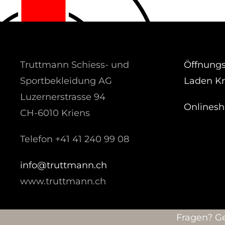
Truttmann Schiess- und
Öffnungs
Sportbekleidung AG
Laden Kr
Luzernerstrasse 94
Onlines
CH-6010 Kriens
Telefon +41 41 240 99 08
hc.nnamtturt@ofni
www.truttmann.ch
Fragen? Ge