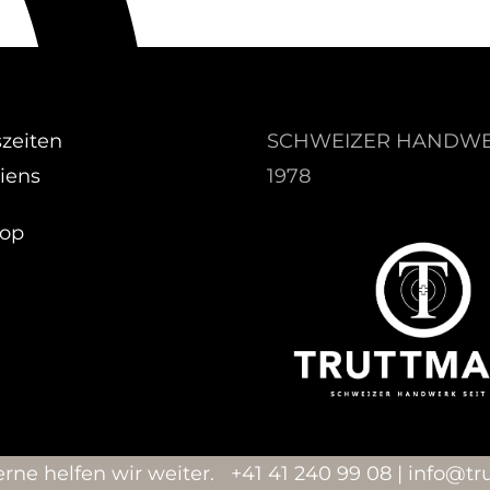
zeiten
SCHWEIZER HANDWE
iens
1978
hop
rne helfen wir weiter.
+41 41 240 99 08
|
hc.nnam