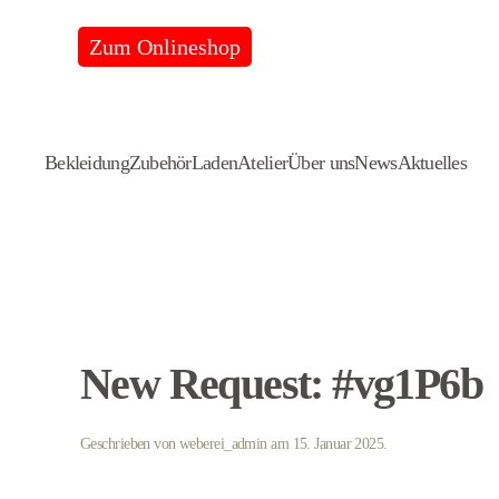
Zum Onlineshop
Skip
to
main
content
Bekleidung
Zubehör
Laden
Atelier
Über uns
News
Aktuelles
New Request: #vg1P6b
Geschrieben von
weberei_admin
am
15. Januar 2025
.