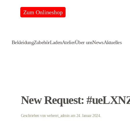
Zum Onlineshop
Skip
to
main
content
Bekleidung
Zubehör
Laden
Atelier
Über uns
News
Aktuelles
New Request: #ueLXN
Geschrieben von
weberei_admin
am
24. Januar 2024
.