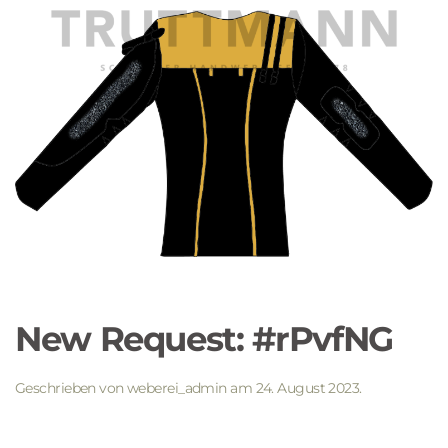
New Request: #rPvfNG
Geschrieben von
weberei_admin
am
24. August 2023
.