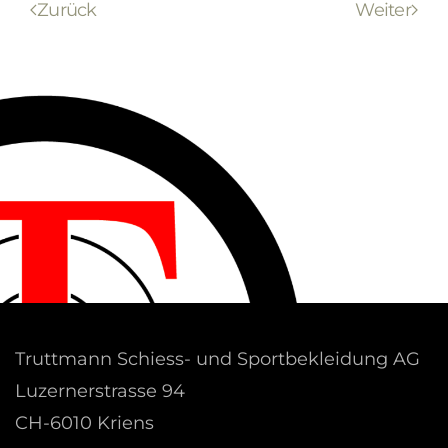
Zurück
Weiter
Truttmann Schiess- und Sportbekleidung AG
Luzernerstrasse 94
CH-6010 Kriens