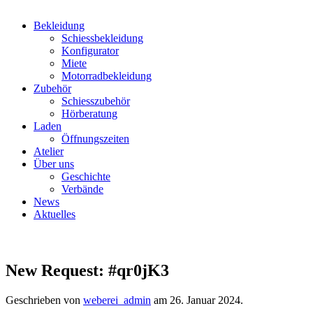
Bekleidung
Schiessbekleidung
Konfigurator
Miete
Motorradbekleidung
Zubehör
Schiesszubehör
Hörberatung
Laden
Öffnungszeiten
Atelier
Über uns
Geschichte
Verbände
News
Aktuelles
New Request: #qr0jK3
Geschrieben von
weberei_admin
am
26. Januar 2024
.