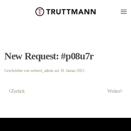
Skip
to
main
content
New Request: #p08u7r
Geschrieben von
weberei_admin
am
10. Januar 2023
.
Zurück
Weiter