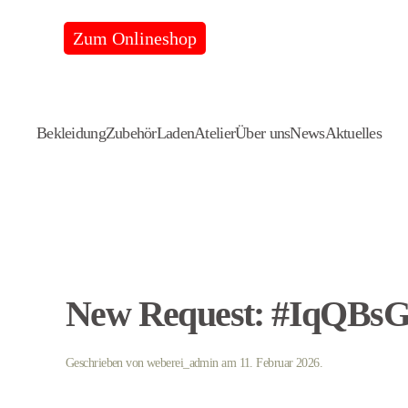
Zum Onlineshop
Skip
to
main
content
Bekleidung
Zubehör
Laden
Atelier
Über uns
News
Aktuelles
New Request: #IqQBs
Geschrieben von
weberei_admin
am
11. Februar 2026
.