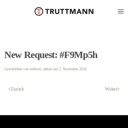
Skip
to
main
content
New Request: #F9Mp5h
Geschrieben von
weberei_admin
am
2. November 2024
.
Zurück
Weiter