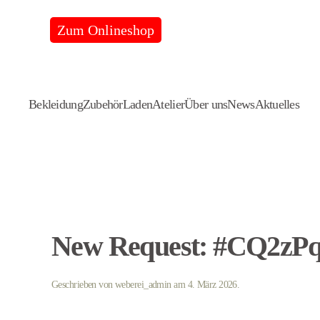
Zum Onlineshop
Skip
to
main
content
Bekleidung
Zubehör
Laden
Atelier
Über uns
News
Aktuelles
New Request: #CQ2zP
Geschrieben von
weberei_admin
am
4. März 2026
.