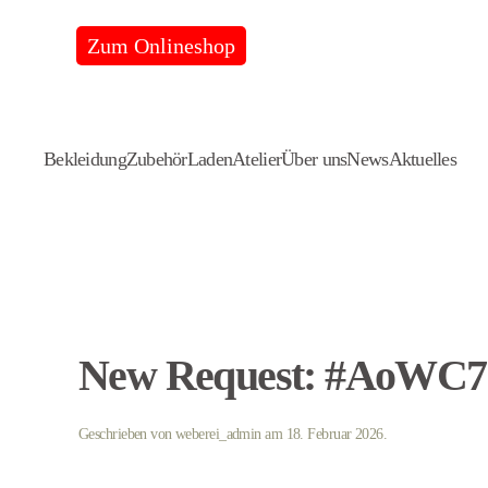
Zum Onlineshop
Skip
to
main
content
Bekleidung
Zubehör
Laden
Atelier
Über uns
News
Aktuelles
New Request: #AoWC
Geschrieben von
weberei_admin
am
18. Februar 2026
.