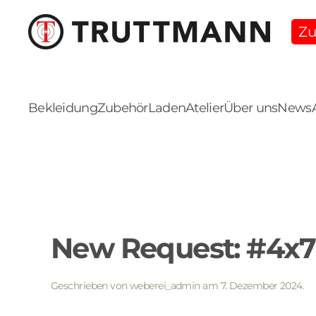
Zu
Skip
to
main
content
Bekleidung
Zubehör
Laden
Atelier
Über uns
News
New Request: #4
Geschrieben von
weberei_admin
am
7. Dezember 2024
.