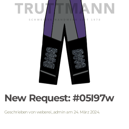
New Request: #05I97w
Geschrieben von
weberei_admin
am
24. März 2024
.