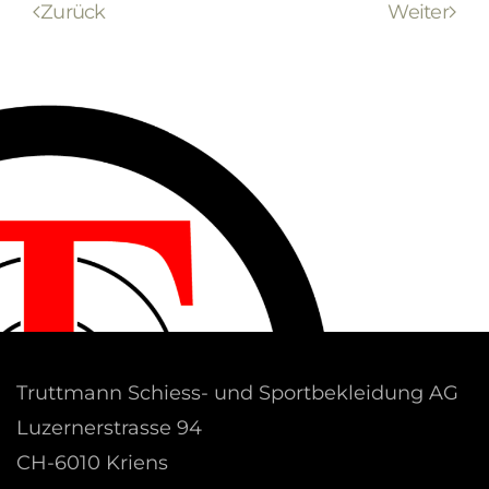
Zurück
Weiter
Truttmann Schiess- und Sportbekleidung AG
Luzernerstrasse 94
CH-6010 Kriens